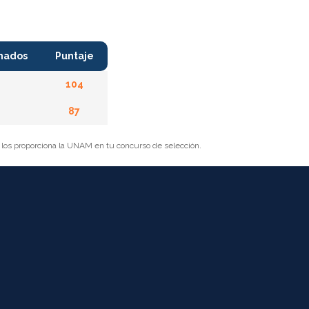
nados
Puntaje
104
87
r los proporciona la UNAM en tu concurso de selección.