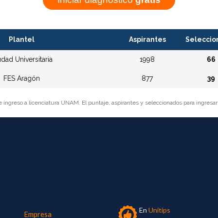
Plantel
Aspirantes
Seleccio
udad Universitaria
1998
66
FES Aragón
877
39
e ingreso a licenciatura UNAM. El puntaje, aspirantes y seleccionados para ingresa
En
Unitips
Empresa