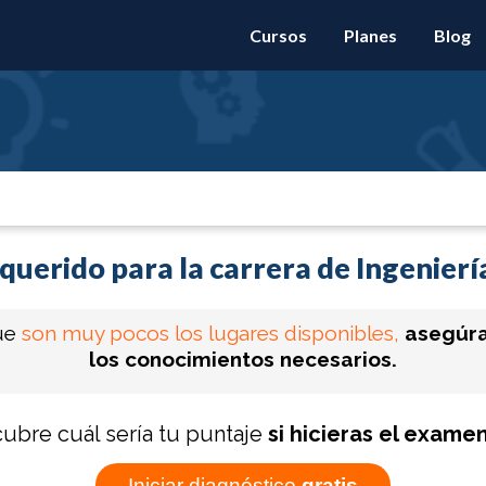
Cursos
Planes
Blog
querido para la carrera de Ingenier
ue
son muy pocos los lugares disponibles,
asegúra
los conocimientos necesarios.
ubre cuál sería tu puntaje
si hicieras el exame
Iniciar diagnóstico
gratis