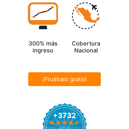
300% más
Cobertura
ingreso
Nacional
¡Pruébalo gratis!
+3732
4.7 / 5