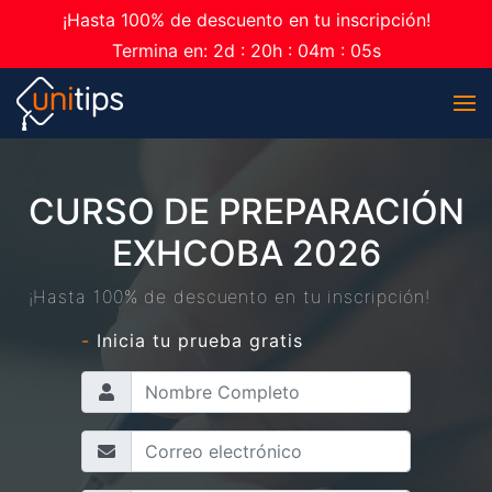
¡Hasta 100% de descuento en tu inscripción!
Termina en:
2
d :
20
h :
04
m :
05
s
CURSO DE PREPARACIÓN
EXHCOBA 2026
¡Hasta 100% de descuento en tu inscripción!
-
Inicia tu prueba gratis