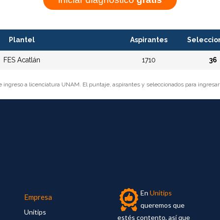
Plantel
Aspirantes
Seleccio
FES Acatlán
1710
36
e ingreso a licenciatura UNAM. El puntaje, aspirantes y seleccionados para ingresa
En
Unitips
Empresa
queremos que
Unitips
estés contento, así que