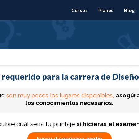
Cursos
Planes
Blog
 requerido para la carrera de Diseño
ue
son muy pocos los lugares disponibles,
asegúra
los conocimientos necesarios.
ubre cuál sería tu puntaje
si hicieras el exame
Iniciar diagnóstico
gratis