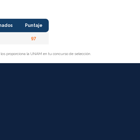
nados
Puntaje
97
r los proporciona la UNAM en tu concurso de selección.