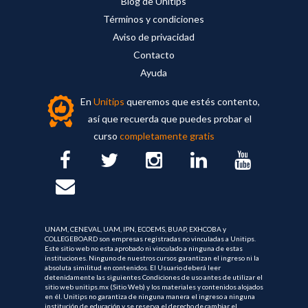
Blog de Unitips
Términos y condiciones
Aviso de privacidad
Contacto
Ayuda
En
Unitips
queremos que estés contento,
así que recuerda que puedes probar el
curso
completamente gratis
UNAM, CENEVAL, UAM, IPN, ECOEMS, BUAP, EXHCOBA y
COLLEGEBOARD son empresas registradas no vinculadas a Unitips.
Este sitio web no esta aprobado ni vinculado a ninguna de estas
instituciones. Ninguno de nuestros cursos garantizan el ingreso ni la
absoluta similitud en contenidos. El Usuario deberá leer
detenidamente las siguientes Condiciones de uso antes de utilizar el
sitio web unitips.mx (Sitio Web) y los materiales y contenidos alojados
en él. Unitips no garantiza de ninguna manera el ingreso a ninguna
institución de educación y se reserva el derecho de cambiar el