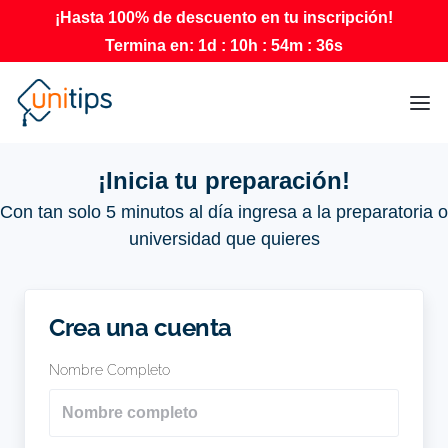
¡Hasta 100% de descuento en tu inscripción!
Termina en:
1
d :
10
h :
54
m :
35
s
¡Inicia tu preparación!
Con tan solo 5 minutos al día ingresa a la preparatoria o
universidad que quieres
Crea una cuenta
Nombre Completo